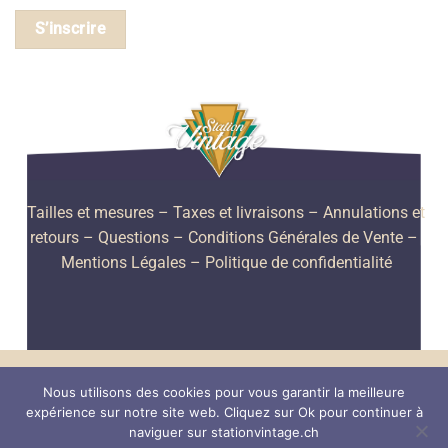
S’inscrire
Tailles et mesures
– Taxes et livraisons –
Annulations et
retours –
Questions –
Conditions Générales de Vente –
Mentions Légales –
Politique de confidentialité
PayPal
Visa
MasterCard
American
Nous utilisons des cookies pour vous garantir la meilleure
Express
expérience sur notre site web. Cliquez sur Ok pour continuer à
Chapeaux
Foulards et écharpes
Gants
Lunettes de soleil
naviguer sur stationvintage.ch
Porte-monnaie