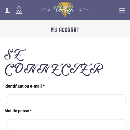
Passer
au
contenu
MY ACCOUNT
SE
CONNECTER
Obligatoire
Identifiant ou e-mail
*
Obligatoire
Mot de passe
*