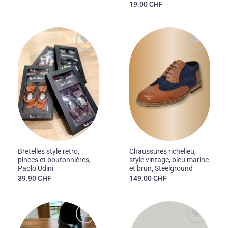
19.00
CHF
Ajouter
Ajouter
à la liste
à la liste
des
des
souhaits
souhaits
Bretelles style retro,
Chaussures richelieu,
pinces et boutonnières,
style vintage, bleu marine
Paolo Udini
et brun, Steelground
39.90
CHF
149.00
CHF
Ajouter
Ajouter