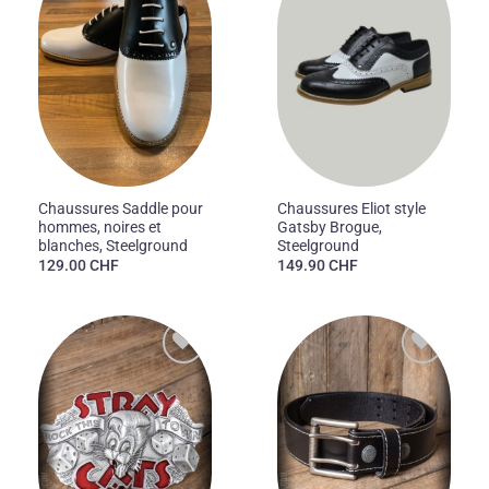
à la liste
à la liste
des
des
souhaits
souhaits
Chaussures Saddle pour
Chaussures Eliot style
hommes, noires et
Gatsby Brogue,
blanches, Steelground
Steelground
129.00
CHF
149.90
CHF
Ajouter
Ajouter
à la liste
à la liste
des
des
souhaits
souhaits