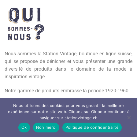
Nous sommes la Station Vintage, boutique en ligne suisse,
qui se propose de dénicher et vous présenter une grande
diversité de produits dans le domaine de la mode à
inspiration vintage.
Notre gamme de produits embrasse la période 1920-1960.
Amoureux des belles qualités, nous choisissons avec soin
Nous utilisons des cookies pour vous garantir la meilleure
expérience sur notre site web. Cliquez sur Ok pour continuer à
nos fournisseurs que ce soit dans le domaine du prêt à
naviguer sur stationvintage.ch
porter ou des artisans-créateurs.
Ok
Non merci
Politique de confidentialité