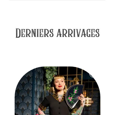
Derniers arrivages
Ajouter
à la liste
des
souhaits