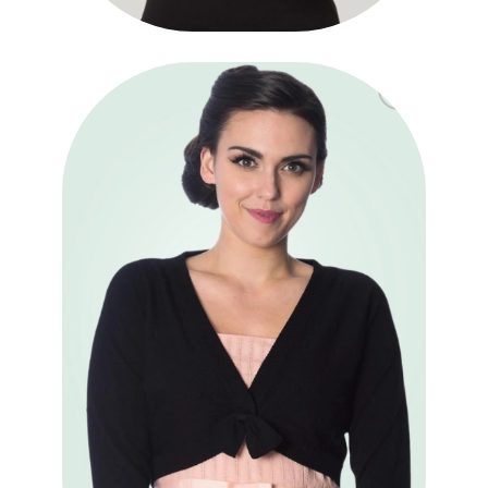
Ajouter
à la liste
des
souhaits