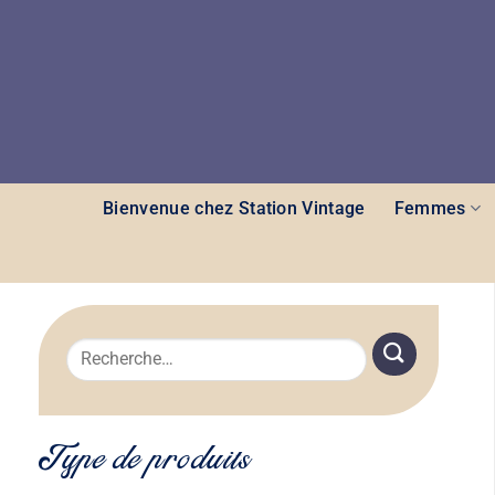
Passer
au
contenu
Bienvenue chez Station Vintage
Femmes
Recherche
pour :
Type de produits