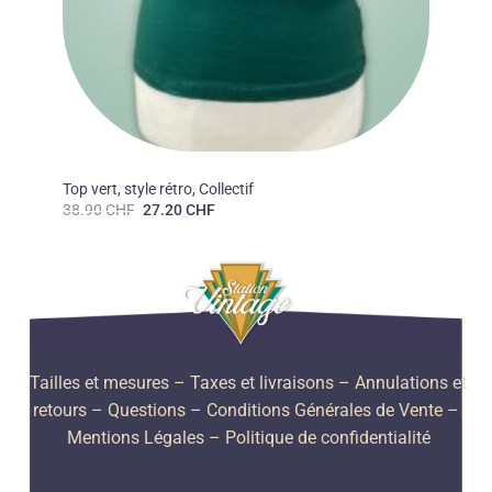
COLLECTIF CLOTHING, LONDRES
Top vert, style rétro, Collectif
Le
Le
38.90
CHF
27.20
CHF
prix
prix
initial
actuel
était :
est :
38.90 CHF.
27.20 CHF.
Tailles et mesures
– Taxes et livraisons –
Annulations et
retours –
Questions –
Conditions Générales de Vente –
Mentions Légales –
Politique de confidentialité