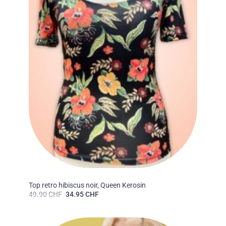
FEMMES
Top retro hibiscus noir, Queen Kerosin
Le
Le
49.90
CHF
34.95
CHF
prix
prix
initial
actuel
était :
est :
49.90 CHF.
34.95 CHF.