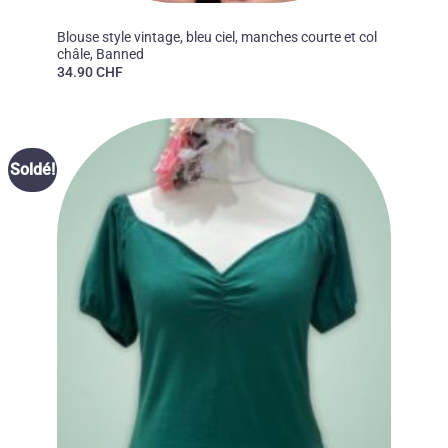
50'S
Blouse style vintage, bleu ciel, manches courte et col
châle, Banned
34.90
CHF
Ajouter
Soldé!
à la liste
des
souhaits