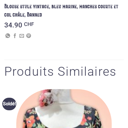
Blouse style vintage, bleu marine, manches courte et
col châle, Banned
34.90
CHF
Produits Similaires
Ajouter
Soldé!
à la liste
des
souhaits