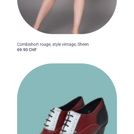
50'S
Combishort rouge, style vintage, Sheen
69.90
CHF
Ajouter
à la liste
des
souhaits