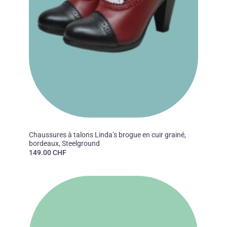
ACCESSOIRES POUR ELLE
Chaussures à talons Linda’s brogue en cuir grainé,
bordeaux, Steelground
149.00
CHF
Ajouter
à la liste
des
souhaits