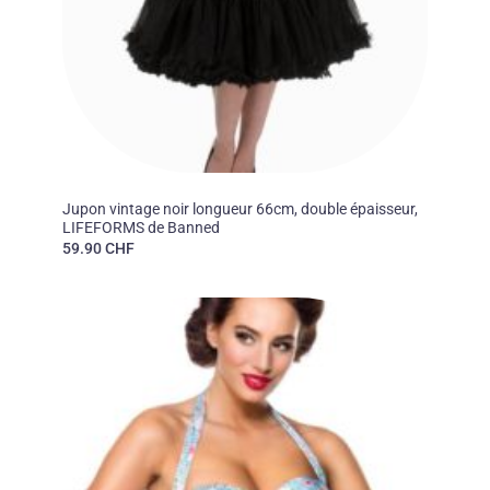
BANNED APPAREL, LONDRES
Jupon vintage noir longueur 66cm, double épaisseur,
LIFEFORMS de Banned
59.90
CHF
Ajouter
à la liste
des
souhaits