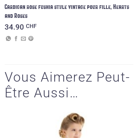
Cardigan rose fushia style vintage pour fille, Hearts
and Roses
34.90
CHF
Vous Aimerez Peut-
Être Aussi…
Ajouter
à la liste
des
souhaits