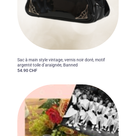
50'S
Sac à main style vintage, vernis noir doré, motif
argenté toile d’araignée, Banned
54.90
CHF
Ajouter
à la liste
des
souhaits