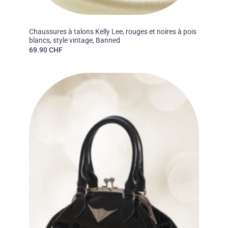
50'S
Chaussures à talons Kelly Lee, rouges et noires à pois
blancs, style vintage, Banned
69.90
CHF
Ajouter
à la liste
des
souhaits