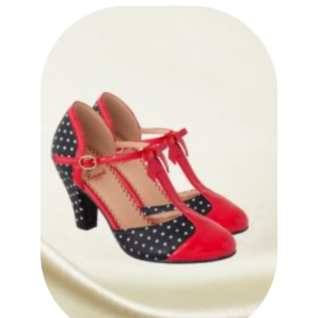
Ajouter
à la liste
des
souhaits