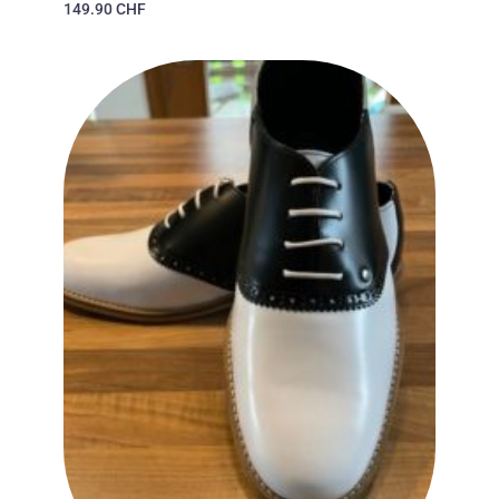
149.90
CHF
Ajouter
à la liste
des
souhaits