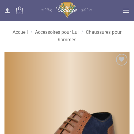
Passer
au
contenu
Accueil
/
Accessoires pour Lui
/
Chaussures pour
hommes
Ajouter
à la liste
des
souhaits