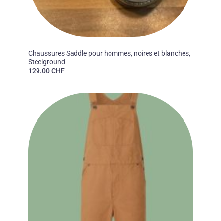
50'S
Chaussures Saddle pour hommes, noires et blanches,
Steelground
129.00
CHF
Ajouter
à la liste
des
souhaits