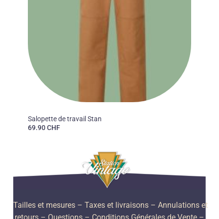
CHET ROCK
Salopette de travail Stan
69.90
CHF
Tailles et mesures
– Taxes et livraisons –
Annulations et
retours –
Questions –
Conditions Générales de Vente –