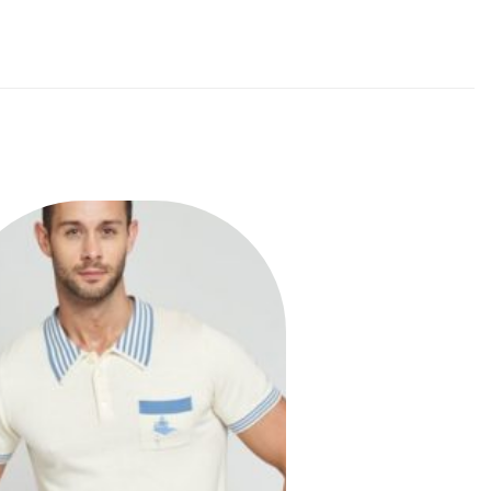
Ajouter
à la liste
des
souhaits