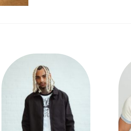
Ajouter
à la liste
des
souhaits