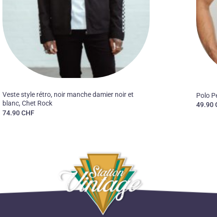
50'S
50'S
Veste style rétro, noir manche damier noir et
Polo Pe
blanc, Chet Rock
49.90
74.90
CHF