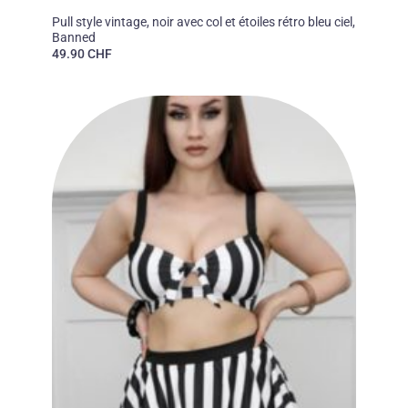
50'S
Pull style vintage, noir avec col et étoiles rétro bleu ciel,
Banned
49.90
CHF
Ajouter
à la liste
des
souhaits