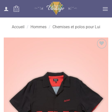
Passer
au
contenu
Accueil
/
Hommes
/
Chemises et polos pour Lui
Ajouter
à la liste
des
souhaits