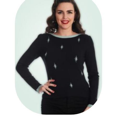
Ajouter
à la liste
des
souhaits