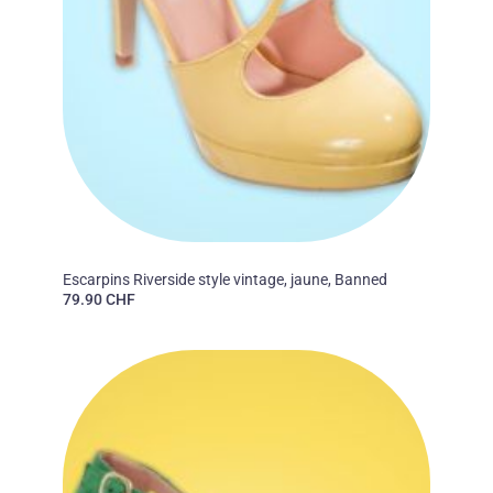
50'S
Escarpins Riverside style vintage, jaune, Banned
79.90
CHF
Ajouter
à la liste
des
souhaits