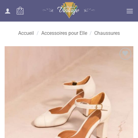
Passer
au
contenu
Accueil
/
Accessoires pour Elle
/
Chaussures
Ajouter
à la liste
des
souhaits