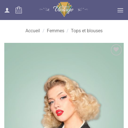
Passer
au
contenu
Accueil
/
Femmes
/
Tops et blouses
Ajouter
à la liste
des
souhaits