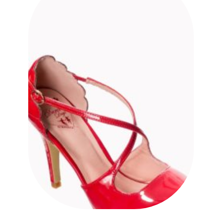
à la liste
des
souhaits
BANNED APPAREL, LONDRES