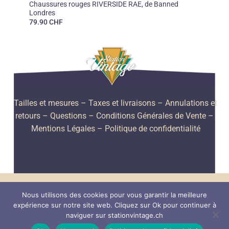
Chaussures rouges RIVERSIDE RAE, de Banned
Londres
79.90
CHF
Tailles et mesures
– Taxes et livraisons –
Annulations et
retours –
Questions –
Conditions Générales de Vente –
Mentions Légales –
Politique de confidentialité
PayPal
Visa
MasterCard
American
Nous utilisons des cookies pour vous garantir la meilleure
Express
expérience sur notre site web. Cliquez sur Ok pour continuer à
Chapeaux
Foulards et écharpes
Gants
Lunettes de soleil
naviguer sur stationvintage.ch
Porte-monnaie