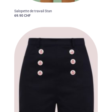
CHET ROCK
Salopette de travail Stan
69.90
CHF
Ajouter
à la liste
des
souhaits