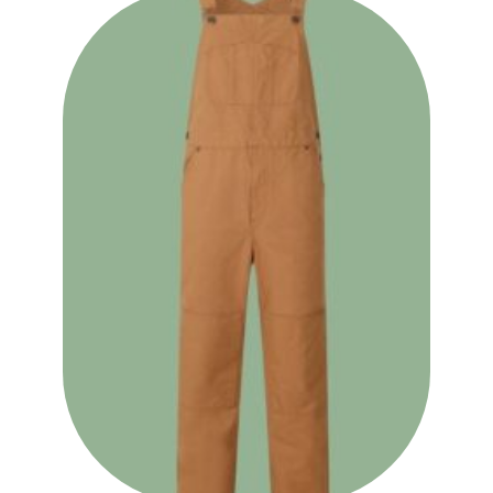
Ajouter
à la liste
des
souhaits