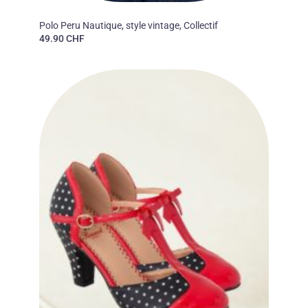
50'S
Polo Peru Nautique, style vintage, Collectif
49.90
CHF
Ajouter
à la liste
des
souhaits