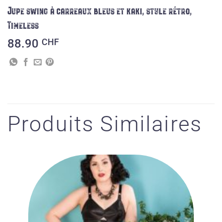
Jupe swing à carreaux bleus et kaki, style rétro,
Timeless
88.90
CHF
Produits Similaires
Ajouter
à la liste
des
souhaits