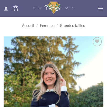
Passer
au
contenu
Accueil
/
Femmes
/
Grandes tailles
Ajouter
à la liste
des
souhaits