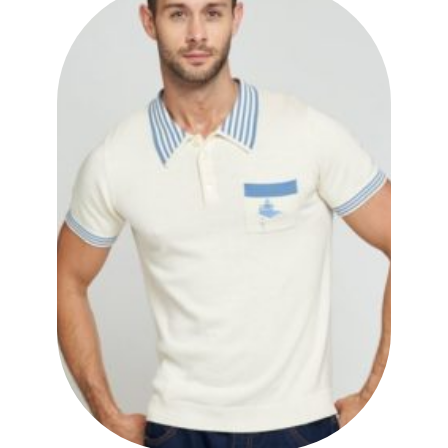
Ajouter
à la liste
des
souhaits