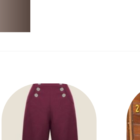
Ajouter
à la liste
des
souhaits