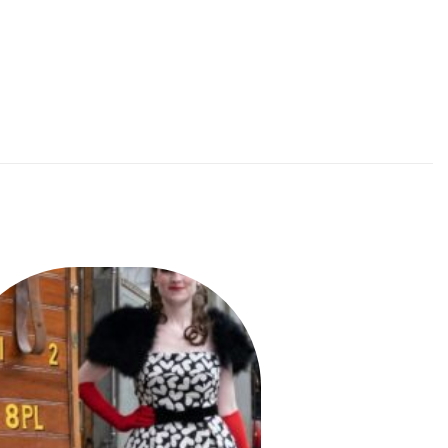
Ajouter
à la liste
des
souhaits