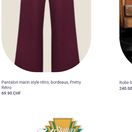
30'S
50'S
Pantalon marin style rétro, bordeaux, Pretty
Robe S
Rétro
240.0
69.90
CHF