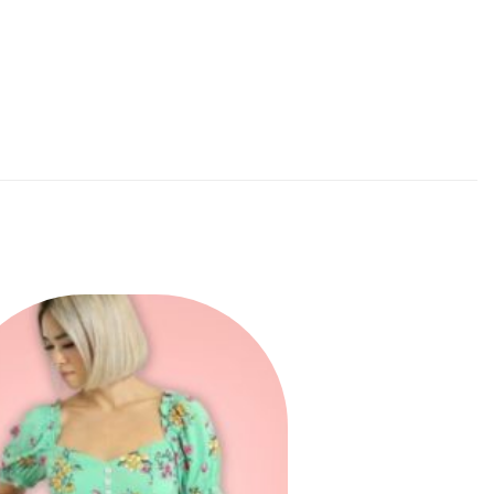
Ajouter
à la liste
des
souhaits