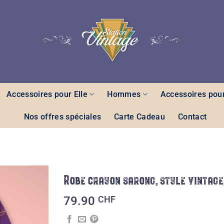
Accessoires pour Elle
Hommes
Accessoires pour
Nos offres spéciales
Carte Cadeau
Contact
Robe crayon sarong, style vintage,
Ajouter
79.90
CHF
à la liste
des
souhaits