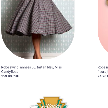
50'S
50'S
Robe swing, années 50, tartan bleu, Miss
Robe mi
Candyfloss
fleurs 
159.90
CHF
74.90