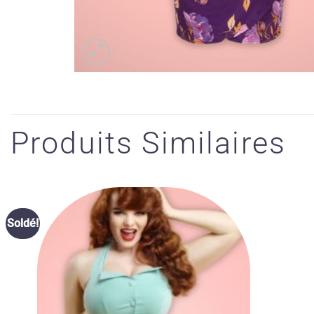
Produits Similaires
Ajouter
Soldé!
à la liste
des
souhaits