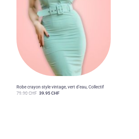
50'S
Robe crayon style vintage, vert d’eau, Collectif
Le
Le
79.90
CHF
39.95
CHF
prix
prix
initial
actuel
était :
est :
79.90 CHF.
39.95 CHF.