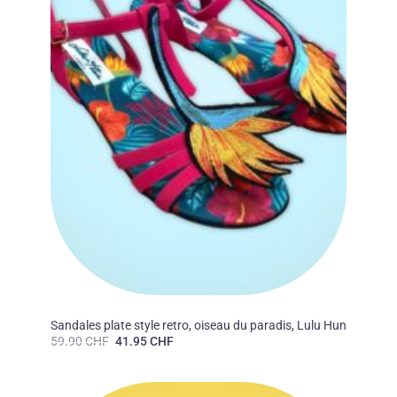
50'S
Sandales plate style retro, oiseau du paradis, Lulu Hun
Le
Le
59.90
CHF
41.95
CHF
prix
prix
initial
actuel
était :
est :
59.90 CHF.
41.95 CHF.