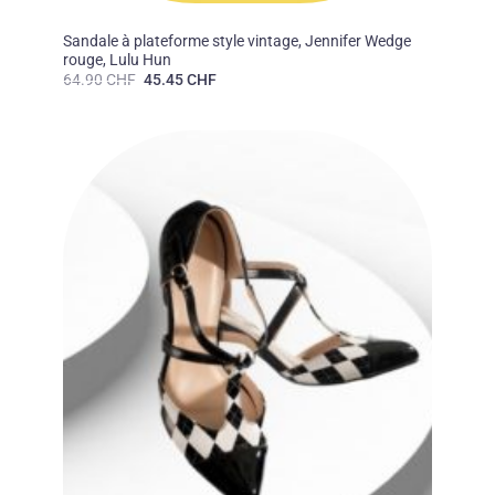
50'S
Sandale à plateforme style vintage, Jennifer Wedge
rouge, Lulu Hun
Le
Le
64.90
CHF
45.45
CHF
prix
prix
initial
actuel
était :
est :
64.90 CHF.
45.45 CHF.
Ajouter
à la liste
des
souhaits