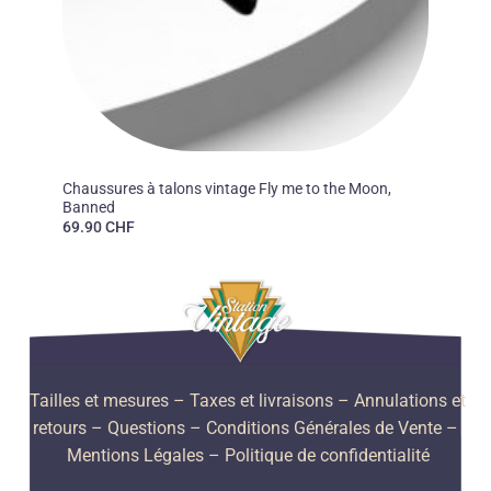
50'S
Chaussures à talons vintage Fly me to the Moon,
Banned
69.90
CHF
Tailles et mesures
– Taxes et livraisons –
Annulations et
retours –
Questions –
Conditions Générales de Vente –
Mentions Légales –
Politique de confidentialité