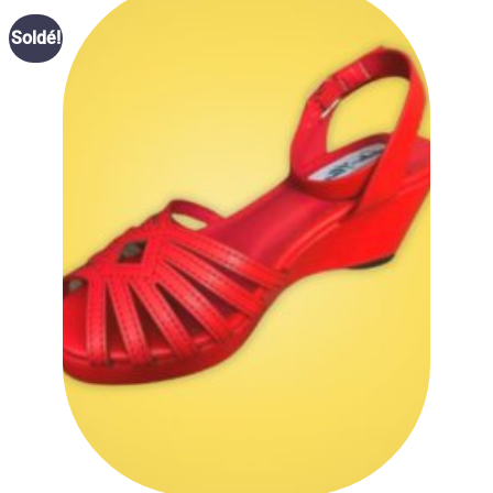
Ajouter
Soldé!
à la liste
des
souhaits