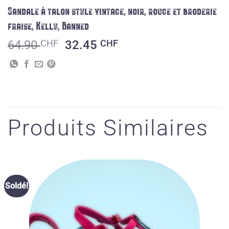
Sandale à talon style vintage, noir, rouge et broderie
fraise, Kelly, Banned
Le
Le
64.90
CHF
32.45
CHF
prix
prix
initial
actuel
était :
est :
64.90 CHF.
32.45 CHF.
Produits Similaires
Ajouter
Soldé!
à la liste
des
souhaits