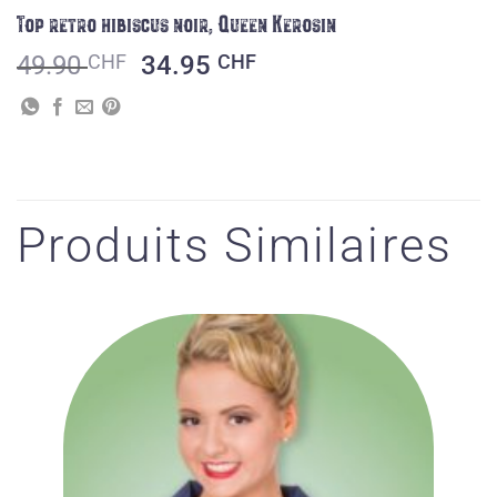
Top retro hibiscus noir, Queen Kerosin
Le
Le
49.90
CHF
34.95
CHF
prix
prix
initial
actuel
était :
est :
49.90 CHF.
34.95 CHF.
Produits Similaires
Ajouter
à la liste
des
souhaits