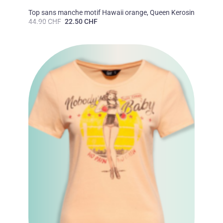
FEMMES
Top sans manche motif Hawaii orange, Queen Kerosin
Le
Le
44.90
CHF
22.50
CHF
prix
prix
initial
actuel
était :
est :
44.90 CHF.
22.50 CHF.
Ajouter
à la liste
des
souhaits