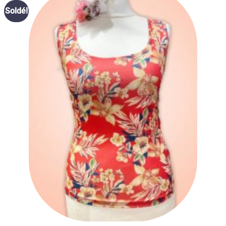
Ajouter
Soldé!
à la liste
des
souhaits