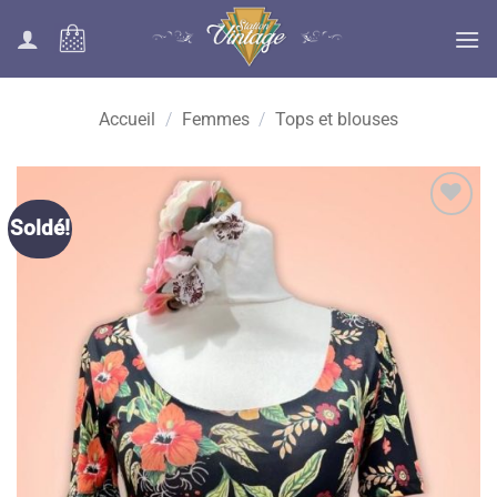
Passer
au
contenu
Accueil
/
Femmes
/
Tops et blouses
Ajouter
Soldé!
à la liste
des
souhaits