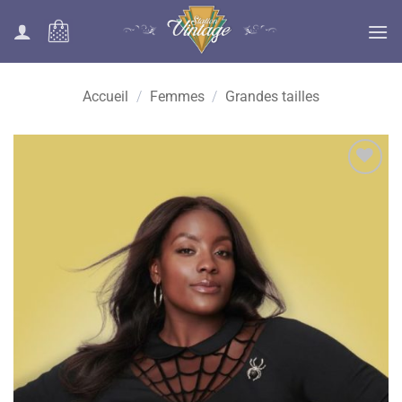
Passer
au
contenu
Accueil
/
Femmes
/
Grandes tailles
Ajouter
à la liste
des
souhaits