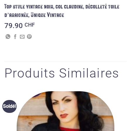
Top style vintage noir, col claudine, décolleté toile
d’araignée, Unique Vintage
79.90
CHF
Produits Similaires
Ajouter
Soldé!
à la liste
des
souhaits