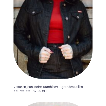
50'S
Veste en jean, noire, Rumble59 – grandes tailles
Le
Le
115.90
CHF
69.55
CHF
prix
prix
initial
actuel
était :
est :
115.90 CHF.
69.55 CHF.