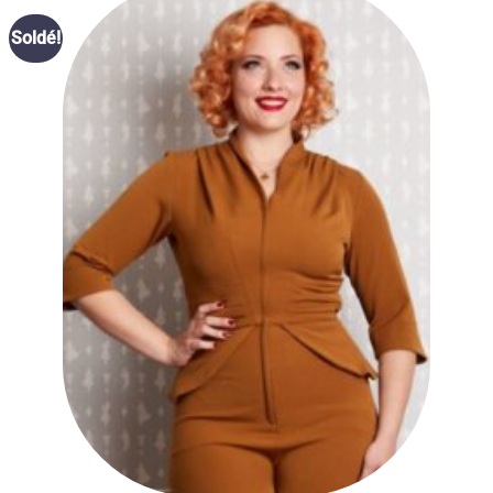
Ajouter
Soldé!
à la liste
des
souhaits