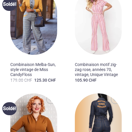
Ajouter
Ajouter
Soldé!
à la liste
à la liste
des
des
souhaits
souhaits
50'S
70'S
Combinaison Melba-Sun,
Combinaison motif zig-
style vintage de Miss
zag rose, années 70,
CandyFloss
vintage, Unique Vintage
Le
Le
179.00
CHF
125.30
CHF
105.90
CHF
prix
prix
initial
actuel
était :
est :
179.00 CHF.
125.30 CHF.
Ajouter
Ajouter
Soldé!
à la liste
à la liste
des
des
souhaits
souhaits