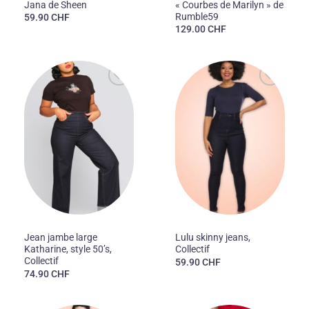
Jana de Sheen
« Courbes de Marilyn » de
Rumble59
59.90
CHF
129.00
CHF
Ajouter
Ajouter
à la liste
à la liste
des
des
souhaits
souhaits
50'S
50'S
Jean jambe large
Lulu skinny jeans,
Katharine, style 50’s,
Collectif
Collectif
59.90
CHF
74.90
CHF