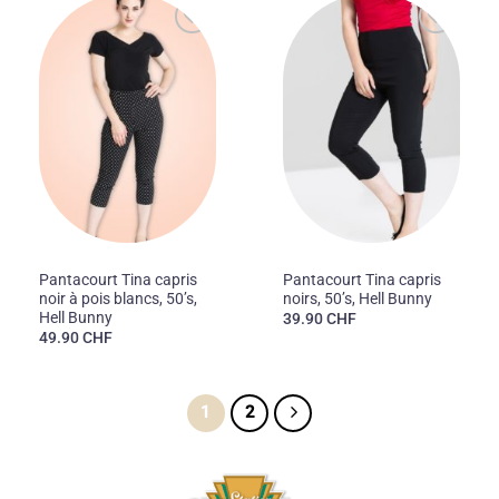
Ajouter
Ajouter
à la liste
à la liste
des
des
souhaits
souhaits
50'S
50'S
Pantacourt Tina capris
Pantacourt Tina capris
noir à pois blancs, 50’s,
noirs, 50’s, Hell Bunny
Hell Bunny
39.90
CHF
49.90
CHF
1
2