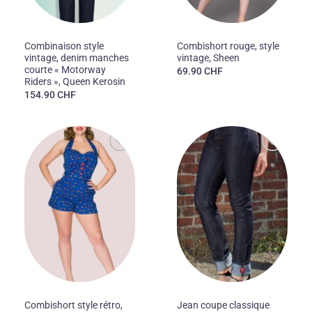
50'S
50'S
Combinaison style
Combishort rouge, style
vintage, denim manches
vintage, Sheen
courte « Motorway
69.90
CHF
Riders », Queen Kerosin
154.90
CHF
Ajouter
Ajouter
à la liste
à la liste
des
des
souhaits
souhaits
PANTALONS ET COMBINAISONS
50'S
Combishort style rétro,
Jean coupe classique