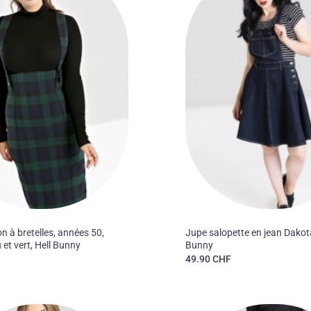
à la liste
des
souhaits
50'S
n à bretelles, années 50,
Jupe salopette en jean Dakota
 et vert, Hell Bunny
Bunny
F
49.90
CHF