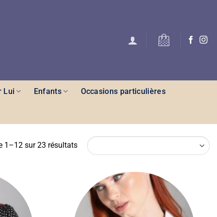
 Lui
Enfants
Occasions particulières
e 1–12 sur 23 résultats
Ajouter
Ajouter
à la liste
à la liste
des
des
souhaits
souhaits