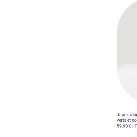
50'S
Jupe swing
verts et no
59.90
CH