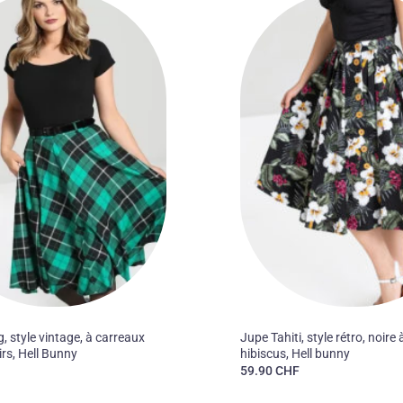
Ajouter
à la liste
des
souhaits
50'S
, style vintage, à carreaux
Jupe Tahiti, style rétro, noire
irs, Hell Bunny
hibiscus, Hell bunny
F
59.90
CHF