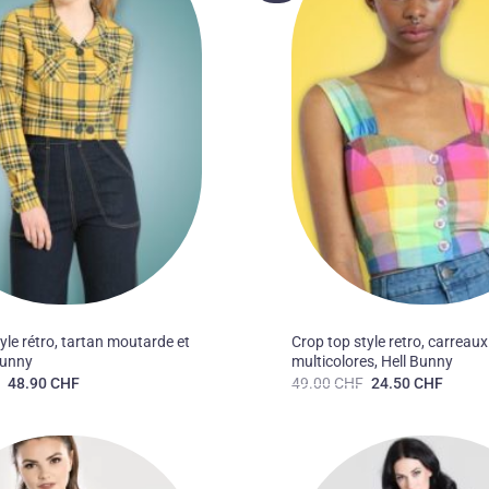
souhaits
50'S
yle rétro, tartan moutarde et
Crop top style retro, carreaux
 Bunny
multicolores, Hell Bunny
Le
Le
Le
Le
F
48.90
CHF
49.00
CHF
24.50
CHF
prix
prix
prix
prix
initial
actuel
initial
actuel
était :
est :
était :
est :
69.90 CHF.
48.90 CHF.
49.00 CHF.
24.50 
Ajouter