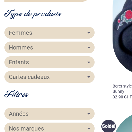
Type de produits
Femmes
Hommes
Enfants
Cartes cadeaux
50'S
Beret style
Filtres
Bunny
32.90
CH
Années
Soldé!
Nos marques