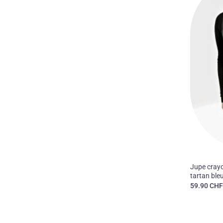
50'S
Jupe crayo
tartan bleu
59.90
CH