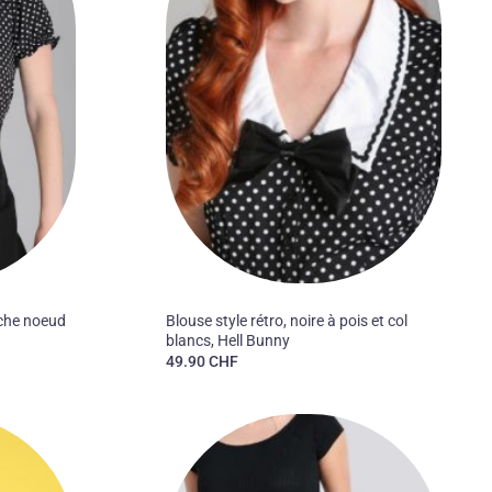
50'S
oche noeud
Blouse style rétro, noire à pois et col
blancs, Hell Bunny
49.90
CHF
Ajouter
Ajouter
à la liste
à la liste
des
des