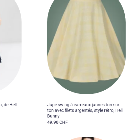
à la liste
à la liste
des
des
souhaits
souhaits
60'S
, de Hell
Jupe swing à carreaux jaunes ton sur
ton avec filets argentés, style rétro, Hell
Bunny
49.90
CHF