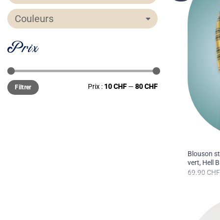
Couleurs
Prix
Prix
Prix
Prix :
10 CHF
—
80 CHF
Filtrer
min
max
50'S
Blouson st
vert, Hell
69.90
CH