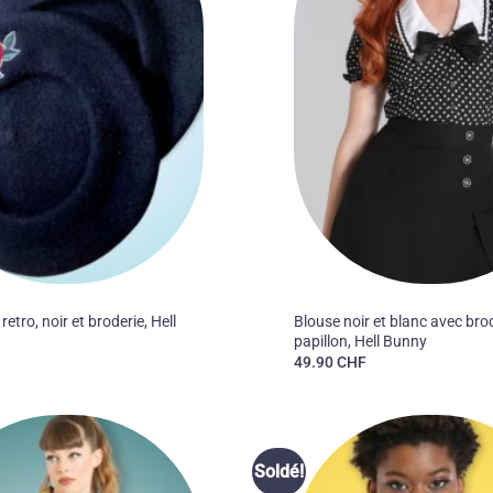
40'S
 retro, noir et broderie, Hell
Blouse noir et blanc avec br
papillon, Hell Bunny
F
49.90
CHF
Ajouter
Soldé!
à la liste
des