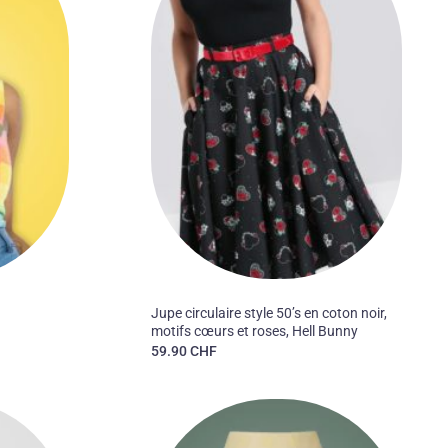
souhaits
souhaits
50'S
Jupe circulaire style 50’s en coton noir,
motifs cœurs et roses, Hell Bunny
59.90
CHF
CHF.
Ajouter
Ajouter