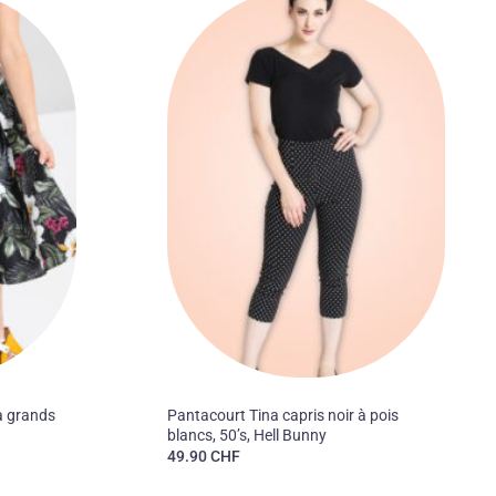
Ajouter
Ajouter
à la liste
à la liste
des
des
souhaits
souhaits
50'S
 à grands
Pantacourt Tina capris noir à pois
blancs, 50’s, Hell Bunny
49.90
CHF