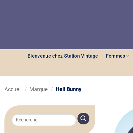
Passer
au
contenu
Bienvenue chez Station Vintage
Femmes
Accueil
/
Marque
/
Hell Bunny
Recherche
pour :