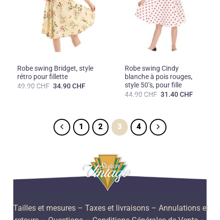
50'S
50'S
Robe swing Bridget, style
Robe swing Cindy
rétro pour fillette
blanche à pois rouges,
style 50’s, pour fille
Le
Le
49.90
CHF
34.90
CHF
prix
prix
Le
Le
44.90
CHF
31.40
CHF
initial
actuel
prix
prix
était :
est :
initial
actuel
49.90 CHF.
34.90 CHF.
était :
est :
44.90 CHF.
31.40 CH
1
2
3
4
Tailles et mesures
– Taxes et livraisons –
Annulations et