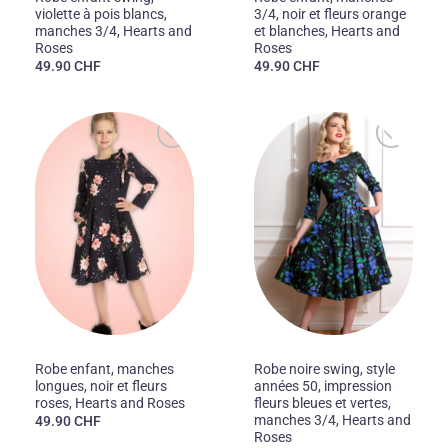
violette à pois blancs,
3/4, noir et fleurs orange
manches 3/4, Hearts and
et blanches, Hearts and
Roses
Roses
49.90
CHF
49.90
CHF
Ajouter
Ajouter
à la liste
à la liste
des
des
souhaits
souhaits
50'S
50'S
Robe enfant, manches
Robe noire swing, style
longues, noir et fleurs
années 50, impression
roses, Hearts and Roses
fleurs bleues et vertes,
manches 3/4, Hearts and
49.90
CHF
Roses