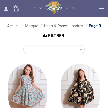
Passer
au
contenu
Accueil
/
Marque
/
Heart & Roses, Londres
/
Page 3
FILTRER
Ajouter
Ajouter
à la liste
à la liste
des
des
souhaits
souhaits