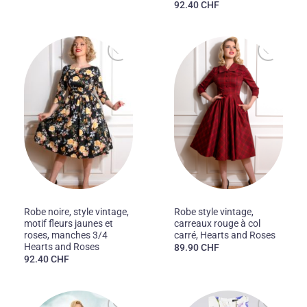
92.40
CHF
Ajouter
Ajouter
à la liste
à la liste
des
des
souhaits
souhaits
50'S
50'S
Robe noire, style vintage,
Robe style vintage,
motif fleurs jaunes et
carreaux rouge à col
roses, manches 3/4
carré, Hearts and Roses
Hearts and Roses
89.90
CHF
92.40
CHF