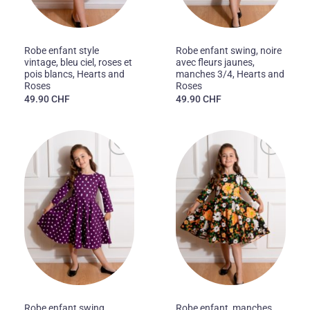
50'S
50'S
Robe enfant style
Robe enfant swing, noire
vintage, bleu ciel, roses et
avec fleurs jaunes,
pois blancs, Hearts and
manches 3/4, Hearts and
Roses
Roses
49.90
CHF
49.90
CHF
Ajouter
Ajouter
à la liste
à la liste
des
des
souhaits
souhaits
50'S
50'S
Robe enfant swing,
Robe enfant, manches