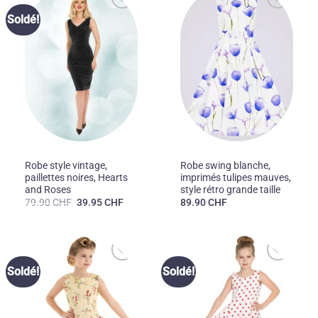
Ajouter
Ajouter
Soldé!
à la liste
à la liste
des
des
souhaits
souhaits
50'S
50'S
Robe style vintage,
Robe swing blanche,
paillettes noires, Hearts
imprimés tulipes mauves,
and Roses
style rétro grande taille
Le
Le
79.90
CHF
39.95
CHF
89.90
CHF
prix
prix
initial
actuel
était :
est :
79.90 CHF.
39.95 CHF.
Ajouter
Ajouter
Soldé!
Soldé!
à la liste
à la liste
des
des
souhaits
souhaits