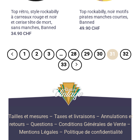
50'S
50'S
Top rétro, style rockabilly
Top rockabilly, noir motifs
à carreaux rouge et noir
pirates manches courtes,
et cerise tête de mort,
Banned
sans manches, Banned
49.90
CHF
34.90
CHF
1
2
3
…
28
29
30
31
32
33
Tailles et mesures
– Taxes et livraisons –
Annulations et
retours –
Questions –
Conditions Générales de Vente –
Mentions Légales –
Politique de confidentialité