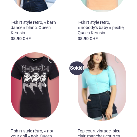
50'S
FEMMES
T-shirt style rétro, « barn
T-shirt style rétro,
dance » blanc, Queen
« nobody’s baby » pêche,
Kerosin
Queen Kerosin
38.90
CHF
38.90
CHF
Ajouter
Ajouter
Soldé!
à la liste
à la liste
des
des
souhaits
souhaits
50'S
50'S
T-shirt style rétro, « not
Top court vintage, bleu
your doll » noir, Queen
clair, manches courtes,