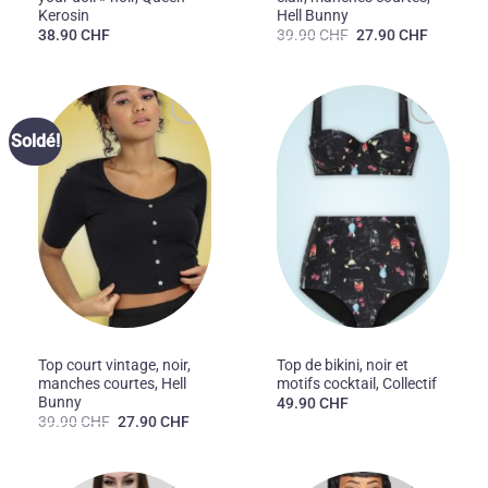
Kerosin
Hell Bunny
Le
Le
38.90
CHF
39.90
CHF
27.90
CHF
prix
prix
initial
actuel
était :
est :
39.90 CHF.
27.90 CH
Ajouter
Ajouter
Soldé!
à la liste
à la liste
des
des
souhaits
souhaits
50'S
50'S
Top court vintage, noir,
Top de bikini, noir et
manches courtes, Hell
motifs cocktail, Collectif
Bunny
49.90
CHF
Le
Le
39.90
CHF
27.90
CHF
prix
prix
initial
actuel
était :
est :
39.90 CHF.
27.90 CHF.