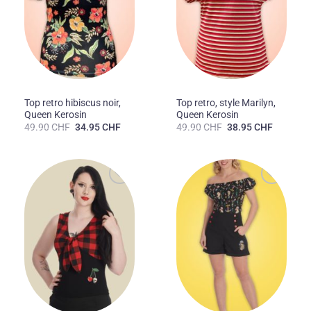
FEMMES
FEMMES
Top retro hibiscus noir,
Top retro, style Marilyn,
Queen Kerosin
Queen Kerosin
Le
Le
Le
Le
49.90
CHF
34.95
CHF
49.90
CHF
38.95
CHF
prix
prix
prix
prix
initial
actuel
initial
actuel
était :
est :
était :
est :
49.90 CHF.
34.95 CHF.
49.90 CHF.
38.95 CH
Ajouter
Ajouter
à la liste
à la liste
des
des
souhaits
souhaits