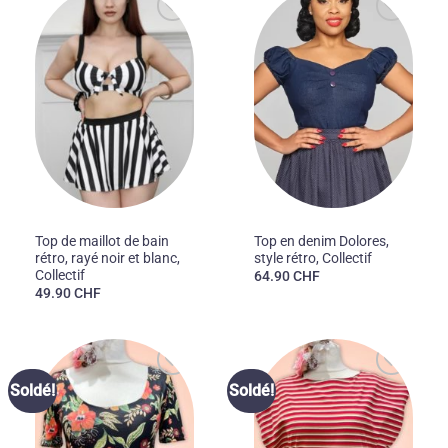
Ajouter
Ajouter
à la liste
à la liste
des
des
souhaits
souhaits
50'S
50'S
Top de maillot de bain
Top en denim Dolores,
rétro, rayé noir et blanc,
style rétro, Collectif
Collectif
64.90
CHF
49.90
CHF
Ajouter
Ajouter
Soldé!
Soldé!
à la liste
à la liste
des
des
souhaits
souhaits